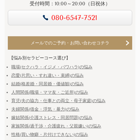
受付時間：10:00～20:00（日祝休）
080-6547-7521
メールでのご予約・お問い合わせコチラ
【悩み別セラピーコース選び】
職場(セクハラ・イジメ・パワハラ)の悩み
恋愛(片思い・すれ違い・束縛)の悩み
結婚(格差婚・同居婚・価値観)の悩み
人間関係(職場・ママ友・ご近所)の悩み
育児(夫の協力・仕事との両立・母子家庭)の悩み
夫婦関係(借金・浮気・暴力)の悩み
嫁姑関係(介護ストレス・同居問題)の悩み
家族関係(過干渉・介護疲れ・父親嫌い)の悩み
性格(買い物癖・片付けできない)の悩み