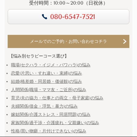
受付時間：10:00～20:00（日祝休）
080-6547-7521
メールでのご予約・お問い合わせコチラ
【悩み別セラピーコース選び】
職場(セクハラ・イジメ・パワハラ)の悩み
恋愛(片思い・すれ違い・束縛)の悩み
結婚(格差婚・同居婚・価値観)の悩み
人間関係(職場・ママ友・ご近所)の悩み
育児(夫の協力・仕事との両立・母子家庭)の悩み
夫婦関係(借金・浮気・暴力)の悩み
嫁姑関係(介護ストレス・同居問題)の悩み
家族関係(過干渉・介護疲れ・父親嫌い)の悩み
性格(買い物癖・片付けできない)の悩み