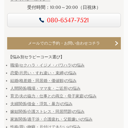
受付時間：10:00～20:00（日祝休）
080-6547-7521
メールでのご予約・お問い合わせコチラ
【悩み別セラピーコース選び】
職場(セクハラ・イジメ・パワハラ)の悩み
恋愛(片思い・すれ違い・束縛)の悩み
結婚(格差婚・同居婚・価値観)の悩み
人間関係(職場・ママ友・ご近所)の悩み
育児(夫の協力・仕事との両立・母子家庭)の悩み
夫婦関係(借金・浮気・暴力)の悩み
嫁姑関係(介護ストレス・同居問題)の悩み
家族関係(過干渉・介護疲れ・父親嫌い)の悩み
性格(買い物癖・片付けできない)の悩み