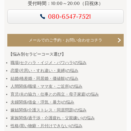
受付時間：10:00～20:00（日祝休）
080-6547-7521
メールでのご予約・お問い合わせコチラ
【悩み別セラピーコース選び】
職場(セクハラ・イジメ・パワハラ)の悩み
恋愛(片思い・すれ違い・束縛)の悩み
結婚(格差婚・同居婚・価値観)の悩み
人間関係(職場・ママ友・ご近所)の悩み
育児(夫の協力・仕事との両立・母子家庭)の悩み
夫婦関係(借金・浮気・暴力)の悩み
嫁姑関係(介護ストレス・同居問題)の悩み
家族関係(過干渉・介護疲れ・父親嫌い)の悩み
性格(買い物癖・片付けできない)の悩み