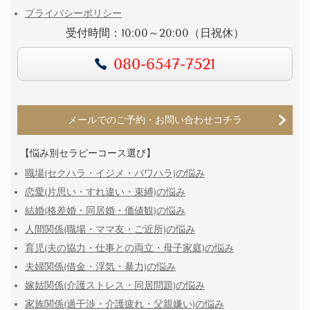
プライバシーポリシー
受付時間：10:00～20:00（日祝休）
080-6547-7521
メールでのご予約・お問い合わせコチラ
【悩み別セラピーコース選び】
職場(セクハラ・イジメ・パワハラ)の悩み
恋愛(片思い・すれ違い・束縛)の悩み
結婚(格差婚・同居婚・価値観)の悩み
人間関係(職場・ママ友・ご近所)の悩み
育児(夫の協力・仕事との両立・母子家庭)の悩み
夫婦関係(借金・浮気・暴力)の悩み
嫁姑関係(介護ストレス・同居問題)の悩み
家族関係(過干渉・介護疲れ・父親嫌い)の悩み